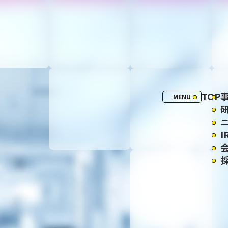
TOP
MENU
I