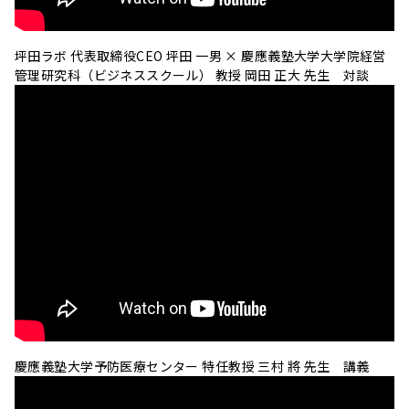
坪田ラボ 代表取締役CEO 坪田 一男 × 慶應義塾大学大学院経営
管理研究科（ビジネススクール） 教授 岡田 正大 先生 対談
慶應義塾大学予防医療センター 特任教授 三村 將 先生 講義