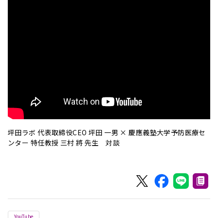
坪田ラボ 代表取締役CEO 坪田 一男 × 慶應義塾大学予防医療セ
ンター 特任教授 三村 將 先生 対談
YouTube