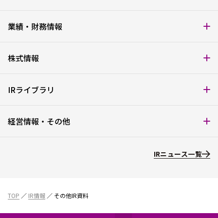
業績・財務情報
株式情報
経営成績
財政状態
IRライブラリ
キャッシュ・フローの状況
株式基本情報
電子公告
経営情報・その他
株価情報
IRカレンダー
よくある質問
年次報告書
IRニュース一覧
決算短信
トップメッセージ
決算説明資料
会社概要
有価証券報告書
役員プロフィール
TOP
IR情報
その他IR資料
株主総会関連資料
経営方針・ミッション
適時開示資料
コーポレート・ガバナンス