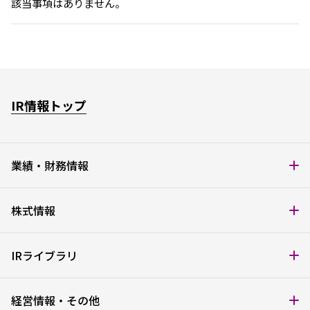
該当事項はありません。
IR情報トップ
業績・財務情報
株式情報
経営成績
財政状態
IRライブラリ
キャッシュ・フローの状況
株式基本情報
電子公告
経営情報・その他
株価情報
IRカレンダー