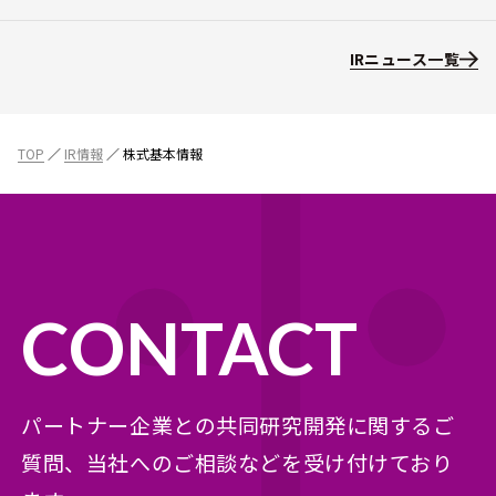
よくある質問
年次報告書
IRニュース一覧
決算短信
トップメッセージ
決算説明資料
会社概要
有価証券報告書
役員プロフィール
TOP
IR情報
株式基本情報
株主総会関連資料
経営方針・ミッション
適時開示資料
コーポレート・ガバナンス
その他IR資料
ディスクロージャーポリシー
免責事項
CONTACT
パートナー企業との共同研究開発に関するご
質問、
当社へのご相談などを受け付けており